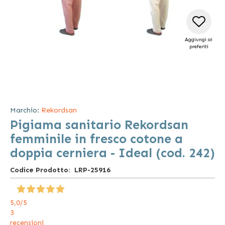
Aggiungi ai
preferiti
Vai
all'inizio
della
Marchio:
Rekordsan
galleria
Pigiama sanitario Rekordsan
di
immagini
femminile in fresco cotone a
doppia cerniera - Ideal (cod. 242)
Codice Prodotto
LRP-25916
5,0
/5
3
recensioni