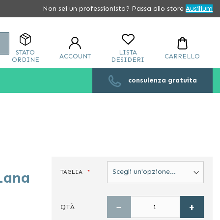
Non sei un professionista? Passa allo store
Ausilium
Cerca
STATO
LISTA
ACCOUNT
CARRELLO
ORDINE
DESIDERI
consulenza gratuita
TAGLIA
 Lana
−
+
QTÀ