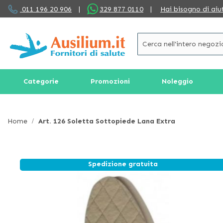
Salta
011 196 20 906
|
329 877 0110
|
Hai bisogno di aiu
al
contenuto
Categorie
Promozioni
Noleggio
Home
Art. 126 Soletta Sottopiede Lana Extra
Spedizione gratuita
Vai
alla
fine
della
galleria