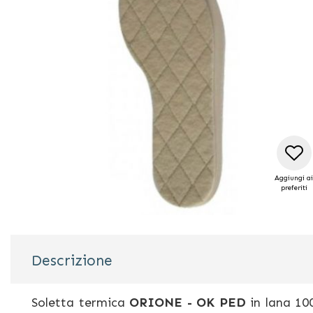
di
immagini
Aggiungi ai
preferiti
Vai
all'inizio
della
Descrizione
galleria
di
immagini
Soletta termica
ORIONE - OK PED
in lana 100