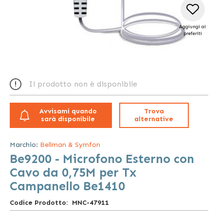
Aggiungi ai
preferiti
Vai
all'inizio
Il prodotto non è disponibile
della
galleria
di
Avvisami quando
Trova
immagini
sarà disponibile
alternative
Marchio:
Bellman & Symfon
Be9200 - Microfono Esterno con
Cavo da 0,75M per Tx
Campanello Be1410
Codice Prodotto
MNC-47911