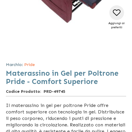
Aggiungi ai
preferiti
Vai
all'inizio
della
Marchio:
Pride
galleria
Materassino in Gel per Poltrone
di
immagini
Pride - Comfort Superiore
Codice Prodotto
PRD-49745
Il materassino in gel per poltrone Pride offre
comfort superiore con tecnologia in gel. Distribuisce
il peso corporeo, riducendo i punti di pressione e
migliorando la circolazione. Realizzato con materiali
di alta qualità, è resistente e facile da pulire. Leggero