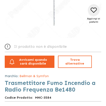
Aggiungi ai
preferiti
Vai
all'inizio
Il prodotto non è disponibile
della
galleria
di
Avvisami quando
Trova
immagini
sarà disponibile
alternative
Marchio:
Bellman & Symfon
Trasmettitore Fumo Incendio a
Radio Frequenza Be1480
Codice Prodotto
MNC-3584