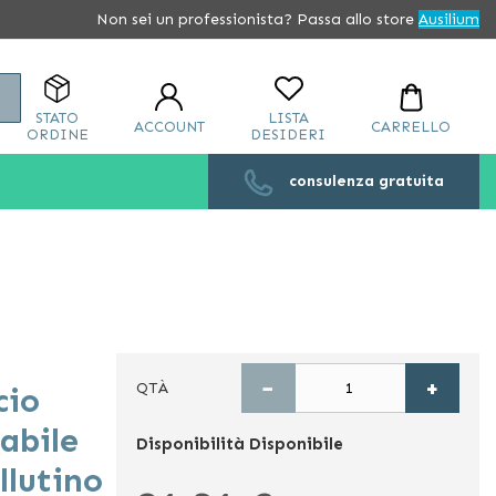
Non sei un professionista? Passa allo store
Ausilium
Cerca
STATO
LISTA
ACCOUNT
CARRELLO
ORDINE
DESIDERI
consulenza gratuita
−
+
QTÀ
cio
abile
Disponibilità
Disponibile
llutino