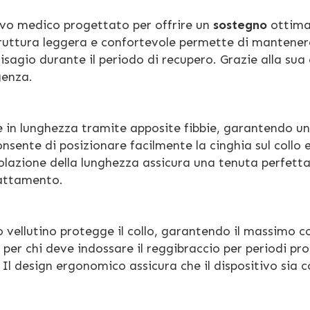
vo medico progettato per offrire un
sostegno
ottima
truttura leggera e confortevole permette di mantenere
disagio durante il periodo di recupero. Grazie alla sua
genza.
e in lunghezza tramite apposite fibbie, garantendo u
onsente di posizionare facilmente la cinghia sul collo e
golazione della lunghezza assicura una tenuta perfetta
rattamento.
vellutino protegge il collo, garantendo il massimo c
er chi deve indossare il reggibraccio per periodi pro
i. Il design ergonomico assicura che il dispositivo sia