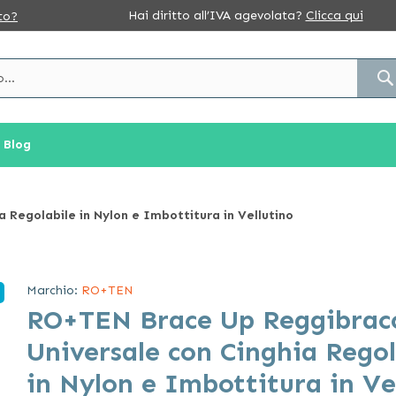
Hai diritto all’IVA agevolata?
Clicca qui
to?
Blog
 Regolabile in Nylon e Imbottitura in Vellutino
Marchio:
RO+TEN
RO+TEN Brace Up Reggibrac
Universale con Cinghia Regol
in Nylon e Imbottitura in Ve