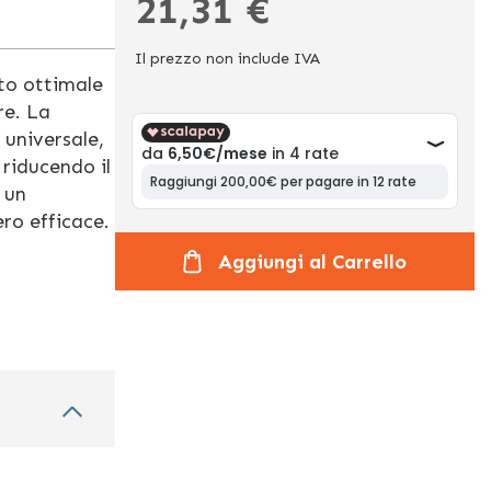
21,31 €
Il prezzo non include IVA
to ottimale
re. La
 universale,
 riducendo il
 un
ero efficace.
Aggiungi al Carrello