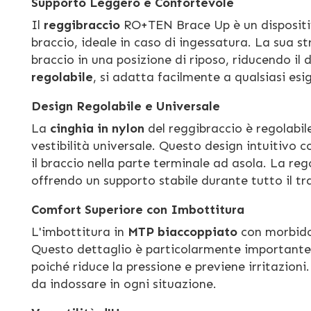
Supporto Leggero e Confortevole
Il
reggibraccio
RO+TEN Brace Up è un dispositi
braccio, ideale in caso di ingessatura. La sua s
braccio in una posizione di riposo, riducendo il 
regolabile
, si adatta facilmente a qualsiasi esi
Design Regolabile e Universale
La
cinghia in nylon
del reggibraccio è regolabil
vestibilità universale. Questo design intuitivo c
il braccio nella parte terminale ad asola. La re
offrendo un supporto stabile durante tutto il t
Comfort Superiore con Imbottitura
L'imbottitura in
MTP biaccoppiato
con morbido 
Questo dettaglio è particolarmente importante p
poiché riduce la pressione e previene irritazion
da indossare in ogni situazione.