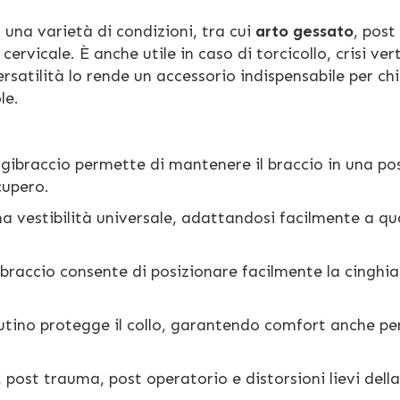
una varietà di condizioni, tra cui
arto gessato
, post
cervicale. È anche utile in caso di torcicollo, crisi ver
ersatilità lo rende un accessorio indispensabile per chi
le.
ggibraccio permette di mantenere il braccio in una po
cupero.
na vestibilità universale, adattandosi facilmente a qua
braccio consente di posizionare facilmente la cinghia
utino protegge il collo, garantendo comfort anche per
 post trauma, post operatorio e distorsioni lievi dell