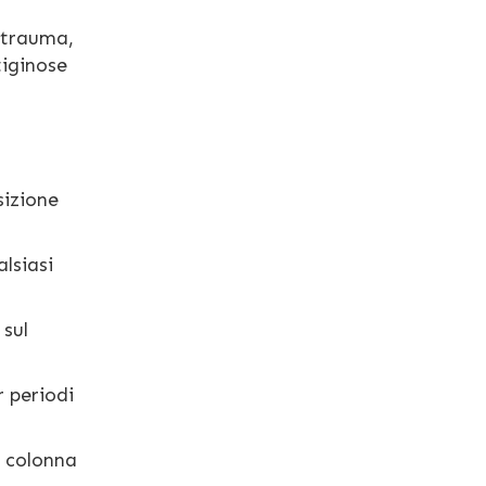
 trauma,
tiginose
sizione
lsiasi
 sul
 periodi
a colonna