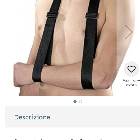
di
immagini
Aggiungi ai
preferiti
Vai
all'inizio
Descrizione
della
galleria
di
immagini