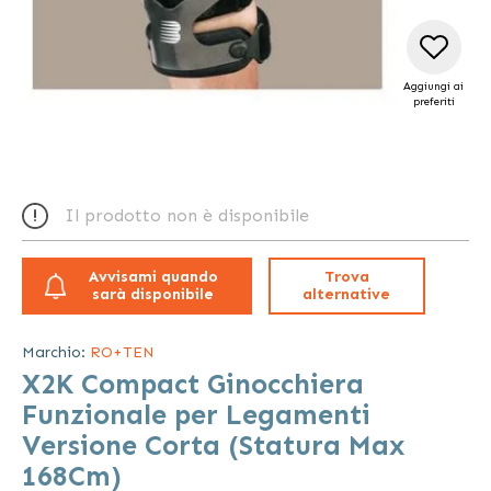
Aggiungi ai
preferiti
Vai
all'inizio
Il prodotto non è disponibile
della
galleria
di
Avvisami quando
Trova
immagini
sarà disponibile
alternative
Marchio:
RO+TEN
X2K Compact Ginocchiera
Funzionale per Legamenti
Versione Corta (Statura Max
168Cm)