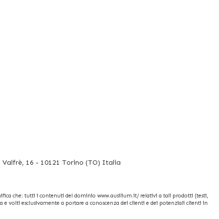
Valfrè, 16 - 10121 Torino (TO) Italia
fica che: tutti i contenuti del dominio www.ausilium.it/ relativi a tali prodotti (testi,
e volti esclusivamente a portare a conoscenza dei clienti e dei potenziali clienti in