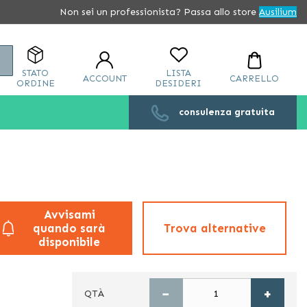
Non sei un professionista? Passa allo store
Ausilium
Cerca
STATO
LISTA
ACCOUNT
CARRELLO
ORDINE
DESIDERI
consulenza gratuita
Avvisami
quando sarà
Trova alternative
disponibile
−
+
QTÀ