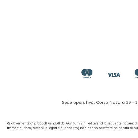
Sede operativa: Corso Novara 39 - 10
Relativamente ai prodotti venduti da Ausilium S.r.l. ed aventi la seguente natura: dispo
immagini, foto, disegni, allegati e quant’altro) non hanno carattere né natura di pu