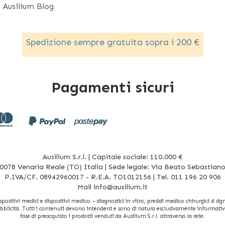
Ausilium Blog
Spedizione sempre gratuita sopra i 200 €
Pagamenti sicuri
Ausilium S.r.l. | Capitale sociale: 110.000 €
078 Venaria Reale (TO) Italia | Sede legale: Via Beato Sebastiano 
P.IVA/CF. 08942960017 - R.E.A. TO1012156 | Tel. 011 196 20 906
Mail
info@ausilium.it
sitivi medici e dispositivi medico – diagnostici in vitro, presidi medico chirurgici si signi
bblicità. Tutti i contenuti devono intendersi e sono di natura esclusivamente informativa 
fase di preacquisto i prodotti venduti da Ausilium S.r.l. attraverso la rete.