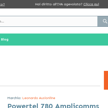
Hai diritto all’IVA agevolata?
Clicca qui
to?
Blog
Marchio:
Leonardo Ausionline
Powertel 780 Amplicomms