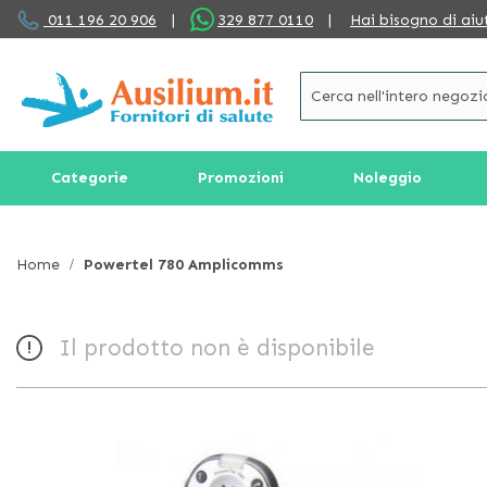
Salta
011 196 20 906
|
329 877 0110
|
Hai bisogno di aiu
al
contenuto
Categorie
Promozioni
Noleggio
Home
Powertel 780 Amplicomms
Il prodotto non è disponibile
Vai
alla
fine