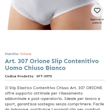
Aggiungi ai
preferiti
Vai
all'inizio
della
Marchio:
Orione
galleria
Art. 307 Orione Slip Contenitivo
di
immagini
Uomo Chiuso Bianco
Codice Prodotto
SFT-3970
Il Slip Elastico Contenitivo Chiuso Art. 307 ORIONE
offre supporto ottimale per rilassamento
addominale e post-operatorio. Ideale per lavoro e
sport, garantisce sostegno senza comprimere. Facile
da indossare, sostituisce i normali slip per comfort