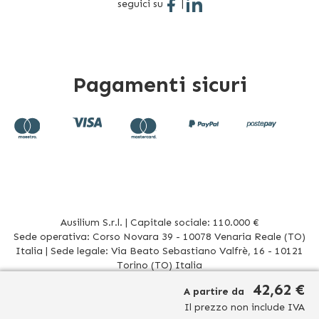
seguici su
|
Pagamenti sicuri
Ausilium S.r.l. | Capitale sociale: 110.000 €
Sede operativa: Corso Novara 39 - 10078 Venaria Reale (TO)
Italia | Sede legale: Via Beato Sebastiano Valfrè, 16 - 10121
Torino (TO) Italia
P.IVA/CF. 08942960017 - R.E.A. TO1012156 | Tel. 011 196 20 906
42,62 €
A partire da
Mail
info@ausilium.it
Il prezzo non include IVA
Relativamente ai prodotti venduti da Ausilium S.r.l. ed aventi la seguente natura: