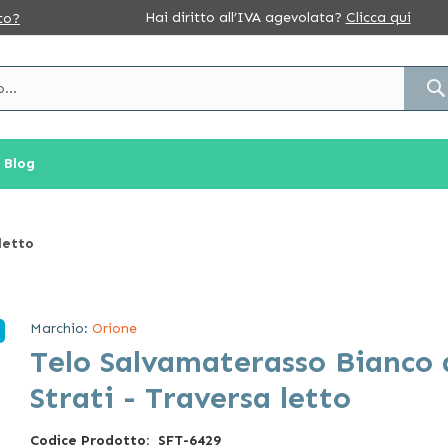
Hai diritto all’IVA agevolata?
Clicca qui
to?
Blog
letto
Marchio:
Orione
Telo Salvamaterasso Bianco 
Strati - Traversa letto
Codice Prodotto
SFT-6429