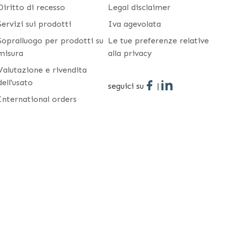
Diritto di recesso
Legal disclaimer
Servizi sui prodotti
Iva agevolata
Sopralluogo per prodotti su
Le tue preferenze relative
misura
alla privacy
Valutazione e rivendita
dell'usato
seguici su
|
International orders