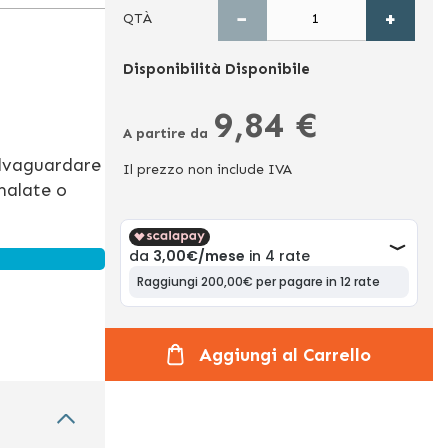
−
+
QTÀ
Disponibilità
Disponibile
9,84 €
A partire da
lvaguardare
Il prezzo non include IVA
malate o
Aggiungi al Carrello