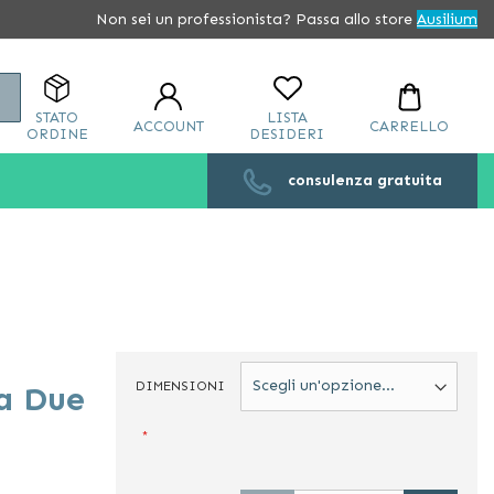
Non sei un professionista? Passa allo store
Ausilium
Cerca
STATO
LISTA
ACCOUNT
CARRELLO
ORDINE
DESIDERI
consulenza gratuita
DIMENSIONI
a Due