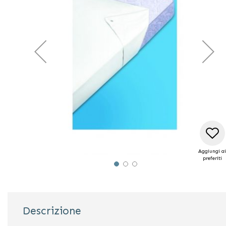
di
immagini
Aggiungi ai
preferiti
Vai
all'inizio
della
galleria
Descrizione
di
immagini