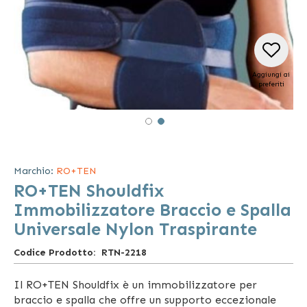
Aggiungi ai
preferiti
Vai
all'inizio
della
Marchio:
RO+TEN
galleria
RO+TEN Shouldfix
di
immagini
Immobilizzatore Braccio e Spalla
Universale Nylon Traspirante
Codice Prodotto
RTN-2218
Il RO+TEN Shouldfix è un immobilizzatore per
braccio e spalla che offre un supporto eccezionale