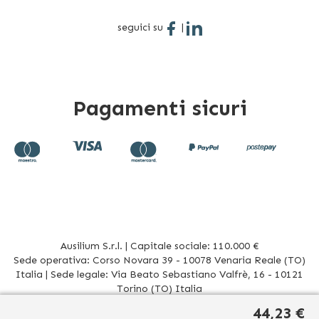
seguici su
|
Pagamenti sicuri
Ausilium S.r.l. | Capitale sociale: 110.000 €
Sede operativa: Corso Novara 39 - 10078 Venaria Reale (TO)
Italia | Sede legale: Via Beato Sebastiano Valfrè, 16 - 10121
Torino (TO) Italia
P.IVA/CF. 08942960017 - R.E.A. TO1012156 | Tel. 011 196 20 906
44,23 €
Mail
info@ausilium.it