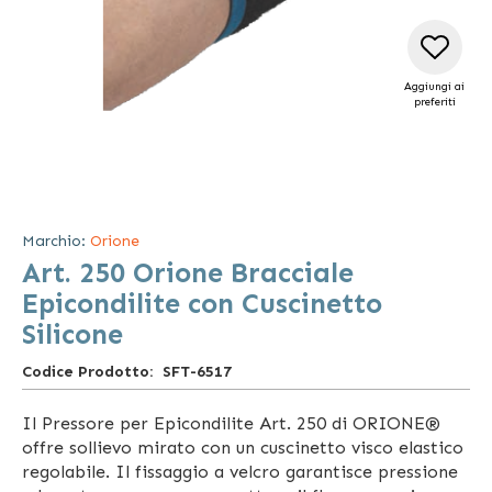
Aggiungi ai
preferiti
Vai
all'inizio
della
Marchio:
Orione
galleria
Art. 250 Orione Bracciale
di
immagini
Epicondilite con Cuscinetto
Silicone
Codice Prodotto
SFT-6517
Il Pressore per Epicondilite Art. 250 di ORIONE®
offre sollievo mirato con un cuscinetto visco elastico
regolabile. Il fissaggio a velcro garantisce pressione