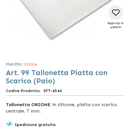
Aggiungi ai
preferiti
Vai
all'inizio
della
Marchio:
Orione
galleria
Art. 99 Tallonetta Piatta con
di
immagini
Scarico (Paio)
Codice Prodotto
SFT-6544
Tallonetta ORIONE
in silicone, piatta con scarico
centrale. 7 mm.
Spedizione gratuita