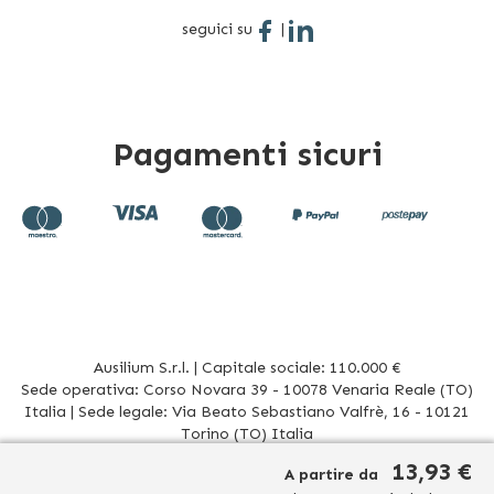
seguici su
|
Pagamenti sicuri
Ausilium S.r.l. | Capitale sociale: 110.000 €
Sede operativa: Corso Novara 39 - 10078 Venaria Reale (TO)
Italia | Sede legale: Via Beato Sebastiano Valfrè, 16 - 10121
Torino (TO) Italia
P.IVA/CF. 08942960017 - R.E.A. TO1012156 | Tel. 011 196 20 906
13,93 €
A partire da
Mail
info@ausilium.it