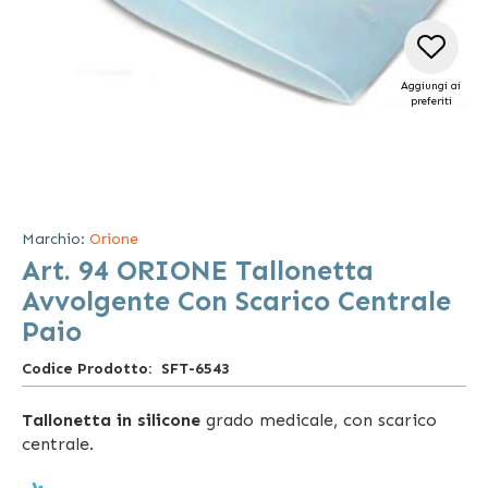
Aggiungi ai
preferiti
Vai
all'inizio
della
Marchio:
Orione
galleria
Art. 94 ORIONE Tallonetta
di
immagini
Avvolgente Con Scarico Centrale
Paio
Codice Prodotto
SFT-6543
Tallonetta
in silicone
grado medicale, con scarico
centrale.