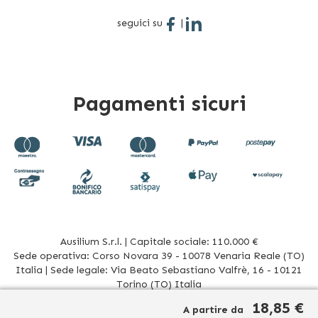
seguici su
|
Pagamenti sicuri
Ausilium S.r.l. | Capitale sociale: 110.000 €
Sede operativa: Corso Novara 39 - 10078 Venaria Reale (TO)
Italia | Sede legale: Via Beato Sebastiano Valfrè, 16 - 10121
Torino (TO) Italia
P.IVA/CF. 08942960017 - R.E.A. TO1012156 | Tel. 011 196 20 906
18,85 €
A partire da
Mail
info@ausilium.it