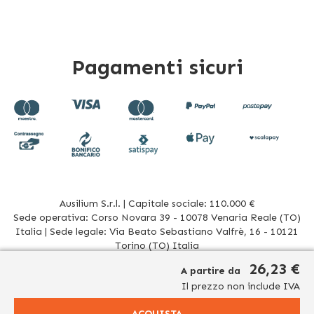
Pagamenti sicuri
Ausilium S.r.l. | Capitale sociale: 110.000 €
Sede operativa: Corso Novara 39 - 10078 Venaria Reale (TO)
Italia | Sede legale: Via Beato Sebastiano Valfrè, 16 - 10121
Torino (TO) Italia
P.IVA/CF. 08942960017 - R.E.A. TO1012156 | Tel. 011 196 20 906
26,23 €
A partire da
Mail
info@ausilium.it
Il prezzo non include IVA
Relativamente ai prodotti venduti da Ausilium S.r.l. ed aventi la seguente natura:
dispositivi medici e dispositivi medico – diagnostici in vitro, presidi medico chirurgici si
ACQUISTA