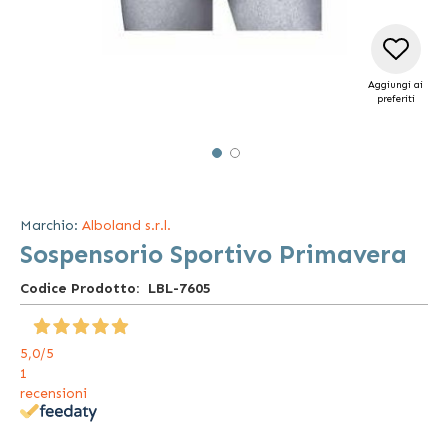
Aggiungi ai
preferiti
Vai
all'inizio
della
Marchio:
Alboland s.r.l.
galleria
Sospensorio Sportivo Primavera
di
immagini
Codice Prodotto
LBL-7605
5,0
/5
1
recensioni