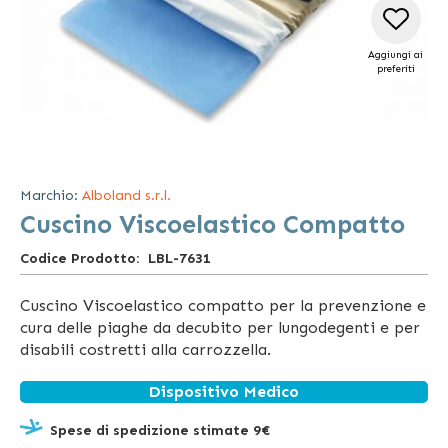
Aggiungi ai
preferiti
Vai
all'inizio
della
Marchio:
Alboland s.r.l.
galleria
Cuscino Viscoelastico Compatto
di
immagini
Codice Prodotto
LBL-7631
Cuscino Viscoelastico compatto per la prevenzione e
cura delle piaghe da decubito per lungodegenti e per
disabili costretti alla carrozzella.
Dispositivo Medico
Spese di spedizione stimate 9€