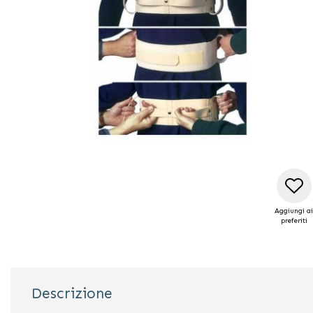
Vai
Aggiungi ai
all'inizio
preferiti
della
galleria
di
immagini
Descrizione