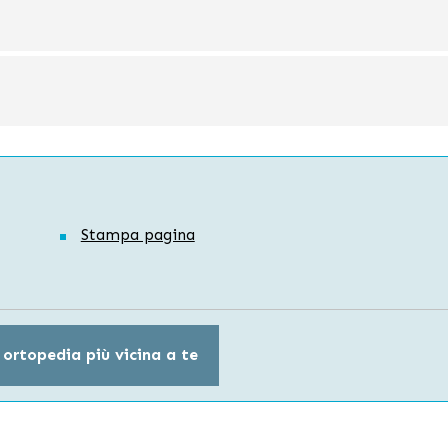
Stampa pagina
 ortopedia più vicina a te