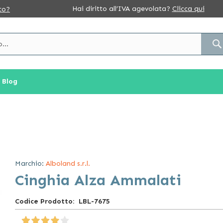
Hai diritto all’IVA agevolata?
Clicca qui
to?
Blog
Marchio:
Alboland s.r.l.
Cinghia Alza Ammalati
Codice Prodotto
LBL-7675