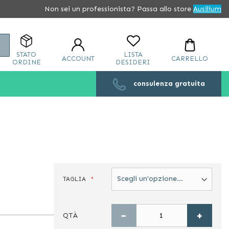
Non sei un professionista? Passa allo store
Ausilium
Cerca
STATO
LISTA
ACCOUNT
CARRELLO
ORDINE
DESIDERI
consulenza gratuita
TAGLIA
−
+
QTÀ