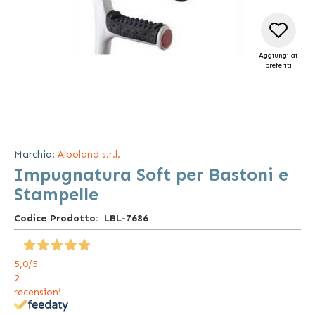
Aggiungi ai
preferiti
Vai
all'inizio
della
Marchio:
Alboland s.r.l.
galleria
Impugnatura Soft per Bastoni e
di
immagini
Stampelle
Codice Prodotto
LBL-7686
5,0
/5
2
recensioni