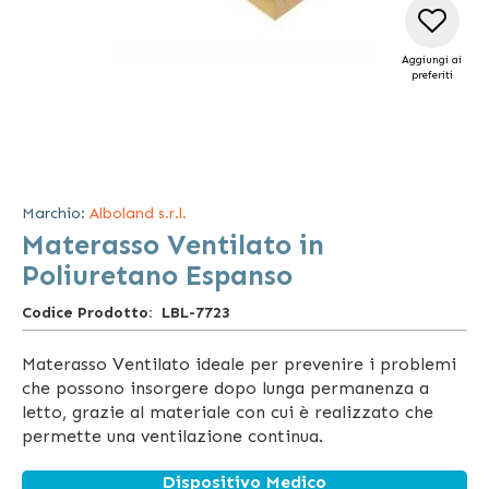
Aggiungi ai
preferiti
Vai
all'inizio
della
Marchio:
Alboland s.r.l.
galleria
Materasso Ventilato in
di
immagini
Poliuretano Espanso
Codice Prodotto
LBL-7723
Materasso Ventilato ideale per prevenire i problemi
che possono insorgere dopo lunga permanenza a
letto, grazie al materiale con cui è realizzato che
permette una ventilazione continua.
Dispositivo Medico