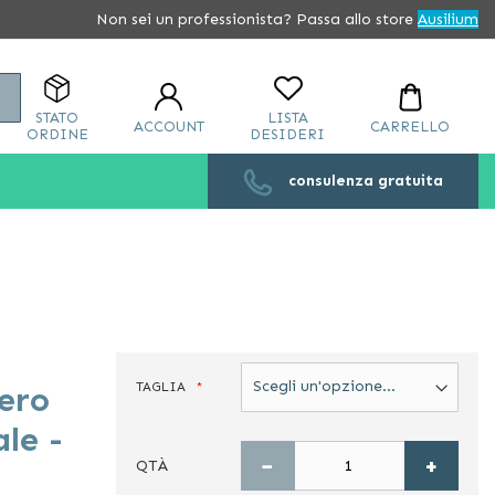
Non sei un professionista? Passa allo store
Ausilium
Cerca
STATO
LISTA
ACCOUNT
CARRELLO
ORDINE
DESIDERI
consulenza gratuita
TAGLIA
tero
le -
−
+
QTÀ