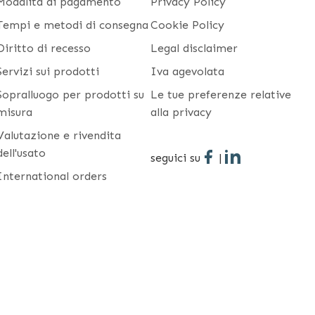
Modalità di pagamento
Privacy Policy
Tempi e metodi di consegna
Cookie Policy
Diritto di recesso
Legal disclaimer
Servizi sui prodotti
Iva agevolata
Sopralluogo per prodotti su
Le tue preferenze relative
misura
alla privacy
Valutazione e rivendita
dell'usato
seguici su
|
International orders