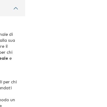
nale di
 alla sua
e il
per chi
eale
e
i per chi
andati
 modo un
e