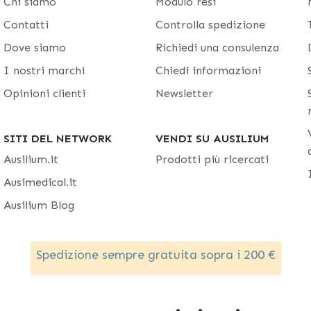
Chi siamo
Modulo resi
Contatti
Controlla spedizione
Dove siamo
Richiedi una consulenza
I nostri marchi
Chiedi informazioni
Opinioni clienti
Newsletter
SITI DEL NETWORK
VENDI SU AUSILIUM
Ausilium.it
Prodotti più ricercati
Ausimedical.it
Ausilium Blog
Spedizione sempre gratuita sopra i 200 €