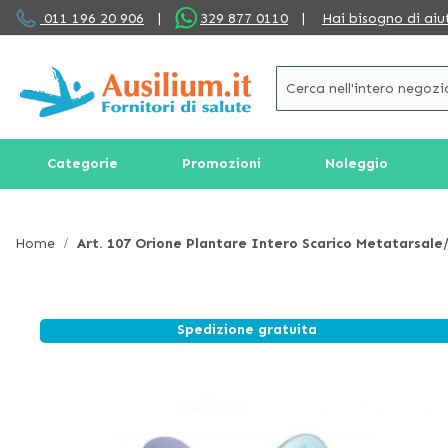
Salta
011 196 20 906
|
329 877 0110
|
Hai bisogno di aiu
al
contenuto
Categorie
Promozioni
Noleggio
Home
Art. 107 Orione Plantare Intero Scarico Metatarsale
Spedizione gratuita
Vai
alla
fine
della
galleria