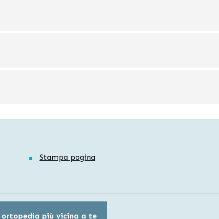
Stampa pagina
 ortopedia più vicina a te