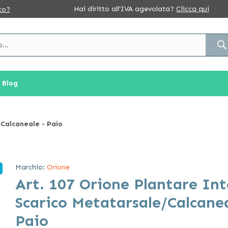
Hai diritto all’IVA agevolata?
Clicca qui
to?
Blog
/Calcaneale - Paio
Marchio:
Orione
Art. 107 Orione Plantare In
Scarico Metatarsale/Calcanea
Paio