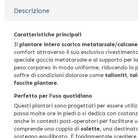
Descrizione
Caratteristiche principali
Il
plantare intero scarico metatarsale/calcane
comfort attraverso il suo esclusivo rivestiment
speciale goccia metatarsale e al supporto per la 
peso corporeo in modo uniforme, riducendo la pr
soffre di condizioni dolorose come
talloniti
,
tal
fascite plantare
.
Perfetto per l'uso quotidiano
Questi plantari sono progettati per essere utili
passa molte ore in piedi o si dedica con costan
anche in contesti post-operatori per facilitare
comprende una coppia di
solette
, una destinata
sostegno equilibrato. È fondamentale scegliere 