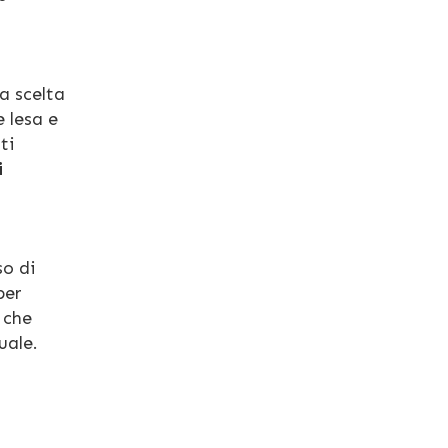
la scelta
e lesa e
ti
i
so di
per
 che
uale.