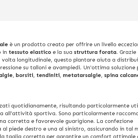
ale
è un prodotto creato per offrire un livello eccezio
o in
tessuto elastico
e la sua
struttura forata
. Grazie
volta longitudinale, questo plantare aiuta a distribuir
essione su talloni e avampiedi. Un'ottima soluzione 
algie
,
borsiti
,
tendiniti
,
metatarsalgie
,
spina calcan
zzati quotidianamente, risultando particolarmente util
za all'attività sportiva. Sono particolarmente raccom
 una corretta e favorevole guarigione. La confezione
 al piede destro e una al sinistro, assicurando in tal
la taglia corretta per garantire un comfort ottimale 